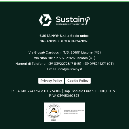
SUSTAINY® S.r.l. a Socio unico
ORGANISMO DI CERTIFICAZIONE
Via Giosuè Carducci n°1/B, 20851 Lissone (MB)
Via Nino Bixio n°28, 95125 Catania (CT)
Numeri di Telefono: +39 0392272817 (MB) +39 095241271 (CT)
Email:
info@sustainy.it
Privacy Policy
Cookie Policy
R.E.A. MB-2747737 e CT-264105 | Cap. Sociale Euro 150.000,00 I.V. |
P.IVA 03945060873