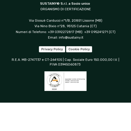
SUSTAINY® S.r.l. a Socio unico
ORGANISMO DI CERTIFICAZIONE
Via Giosuè Carducci n°1/B, 20851 Lissone (MB)
Via Nino Bixio n°28, 95125 Catania (CT)
Numeri di Telefono: +39 0392272817 (MB) +39 095241271 (CT)
Email:
info@sustainy.it
Privacy Policy
Cookie Policy
R.E.A. MB-2747737 e CT-264105 | Cap. Sociale Euro 150.000,00 I.V. |
P.IVA 03945060873