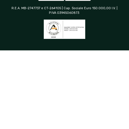
R.E.A. MB-2747737 e CT-264105 | Cap. Sociale Euro 150.000,00 I.V. |
P.IVA 03945060873