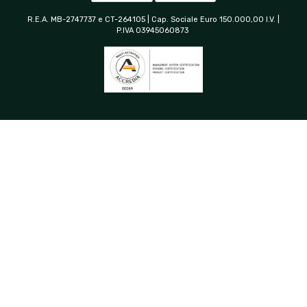
R.E.A. MB-2747737 e CT-264105 | Cap. Sociale Euro 150.000,00 I.V. |
P.IVA 03945060873