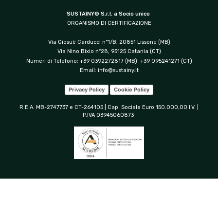
SUSTAINY® S.r.l. a Socio unico
ORGANISMO DI CERTIFICAZIONE
Via Giosuè Carducci n°1/B, 20851 Lissone (MB)
Via Nino Bixio n°28, 95125 Catania (CT)
Numeri di Telefono: +39 0392272817 (MB) +39 095241271 (CT)
Email:
info@sustainy.it
Privacy Policy
Cookie Policy
R.E.A. MB-2747737 e CT-264105 | Cap. Sociale Euro 150.000,00 I.V. |
P.IVA 03945060873