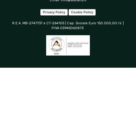
Email:
info@sustainy.it
Privacy Policy
Cookie Policy
R.E.A. MB-2747737 e CT-264105 | Cap. Sociale Euro 150.000,00 I.V. |
P.IVA 03945060873