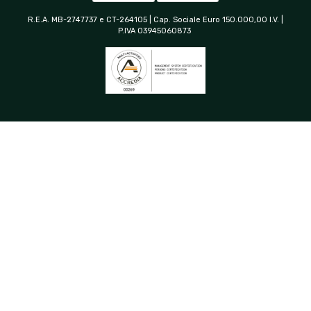
R.E.A. MB-2747737 e CT-264105 | Cap. Sociale Euro 150.000,00 I.V. |
P.IVA 03945060873