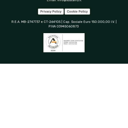
Email:
info@sustainy.it
Privacy Policy
Cookie Policy
R.E.A. MB-2747737 e CT-264105 | Cap. Sociale Euro 150.000,00 I.V. |
P.IVA 03945060873