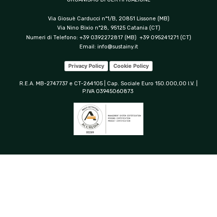
Via Giosuè Carducci n°1/B, 20851 Lissone (MB)
Via Nino Bixio n°28, 95125 Catania (CT)
Numeri di Telefono: +39 0392272817 (MB) +39 095241271 (CT)
Email:
info@sustainy.it
Privacy Policy
Cookie Policy
R.E.A. MB-2747737 e CT-264105 | Cap. Sociale Euro 150.000,00 I.V. |
P.IVA 03945060873