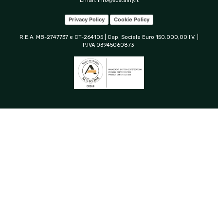
Email:
info@sustainy.it
Privacy Policy
Cookie Policy
R.E.A. MB-2747737 e CT-264105 | Cap. Sociale Euro 150.000,00 I.V. |
P.IVA 03945060873