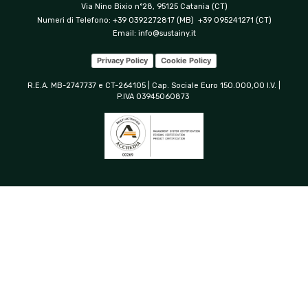
Via Nino Bixio n°28, 95125 Catania (CT)
Numeri di Telefono: +39 0392272817 (MB) +39 095241271 (CT)
Email:
info@sustainy.it
Privacy Policy
Cookie Policy
R.E.A. MB-2747737 e CT-264105 | Cap. Sociale Euro 150.000,00 I.V. |
P.IVA 03945060873