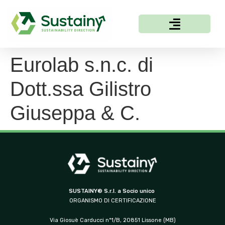
Eurolab s.n.c. di
Dott.ssa Gilistro
Giuseppa & C.
SUSTAINY® S.r.l. a Socio unico
ORGANISMO DI CERTIFICAZIONE
Via Giosuè Carducci n°1/B, 20851 Lissone (MB)