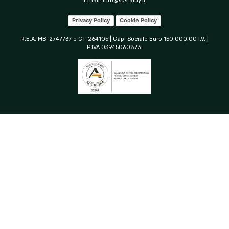
Email:
info@sustainy.it
Privacy Policy
Cookie Policy
R.E.A. MB-2747737 e CT-264105 | Cap. Sociale Euro 150.000,00 I.V. |
P.IVA 03945060873