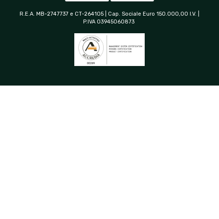
R.E.A. MB-2747737 e CT-264105 | Cap. Sociale Euro 150.000,00 I.V. |
P.IVA 03945060873