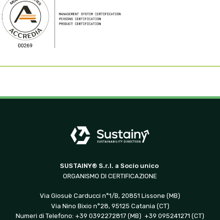
SUSTAINY® S.r.l. a Socio unico
ORGANISMO DI CERTIFICAZIONE
Via Giosuè Carducci n°1/B, 20851 Lissone (MB)
Via Nino Bixio n°28, 95125 Catania (CT)
Numeri di Telefono: +39 0392272817 (MB) +39 095241271 (CT)