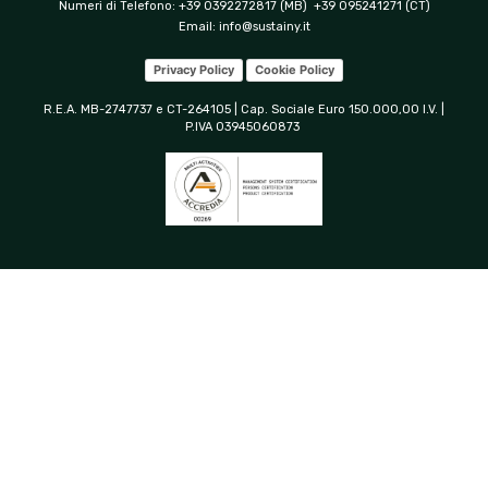
Numeri di Telefono: +39 0392272817 (MB) +39 095241271 (CT)
Email:
info@sustainy.it
Privacy Policy
Cookie Policy
R.E.A. MB-2747737 e CT-264105 | Cap. Sociale Euro 150.000,00 I.V. |
P.IVA 03945060873