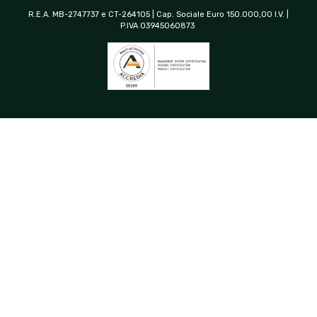
R.E.A. MB-2747737 e CT-264105 | Cap. Sociale Euro 150.000,00 I.V. |
P.IVA 03945060873