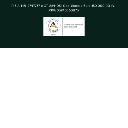
R.E.A. MB-2747737 e CT-264105 | Cap. Sociale Euro 150.000,00 I.V. |
P.IVA 03945060873