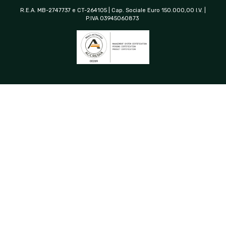
R.E.A. MB-2747737 e CT-264105 | Cap. Sociale Euro 150.000,00 I.V. |
P.IVA 03945060873