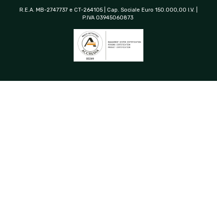
R.E.A. MB-2747737 e CT-264105 | Cap. Sociale Euro 150.000,00 I.V. |
P.IVA 03945060873