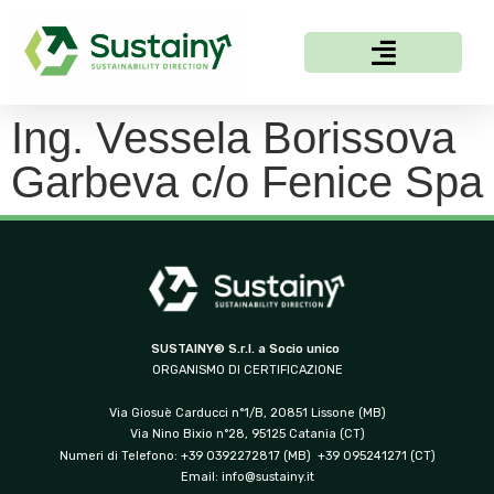
Ing. Vessela Borissova
Garbeva c/o Fenice Spa
SUSTAINY® S.r.l. a Socio unico
ORGANISMO DI CERTIFICAZIONE
Via Giosuè Carducci n°1/B, 20851 Lissone (MB)
Via Nino Bixio n°28, 95125 Catania (CT)
Numeri di Telefono: +39 0392272817 (MB) +39 095241271 (CT)
Email:
info@sustainy.it