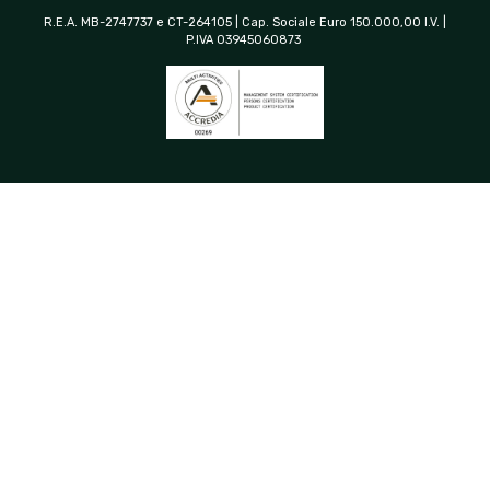
R.E.A. MB-2747737 e CT-264105 | Cap. Sociale Euro 150.000,00 I.V. |
P.IVA 03945060873