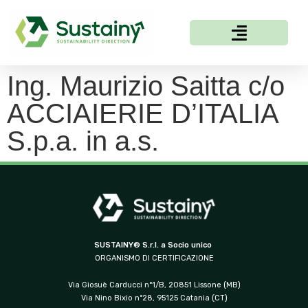
Ing. Maurizio Saitta c/o
ACCIAIERIE D’ITALIA
S.p.a. in a.s.
SUSTAINY® S.r.l. a Socio unico
ORGANISMO DI CERTIFICAZIONE
Via Giosuè Carducci n°1/B, 20851 Lissone (MB)
Via Nino Bixio n°28, 95125 Catania (CT)