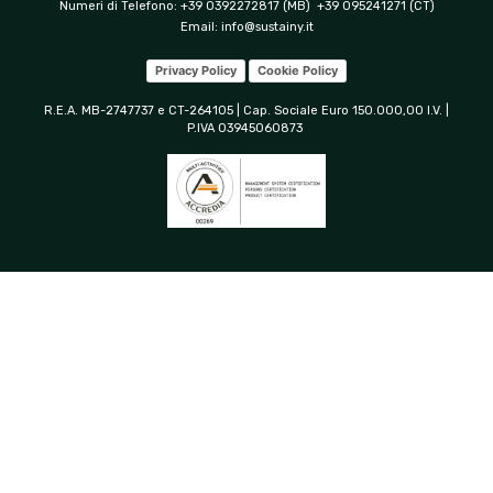
Numeri di Telefono: +39 0392272817 (MB) +39 095241271 (CT)
Email:
info@sustainy.it
Privacy Policy
Cookie Policy
R.E.A. MB-2747737 e CT-264105 | Cap. Sociale Euro 150.000,00 I.V. |
P.IVA 03945060873