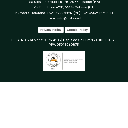
Via Giosuè Carducci n°1/B, 20851 Lissone (MB)
Via Nino Bixio n°28, 95125 Catania (CT)
Numeri di Telefono: +39 0392272817 (MB) +39 095241271 (CT)
Email:
info@sustainy.it
Privacy Policy
Cookie Policy
R.E.A. MB-2747737 e CT-264105 | Cap. Sociale Euro 150.000,00 I.V. |
P.IVA 03945060873