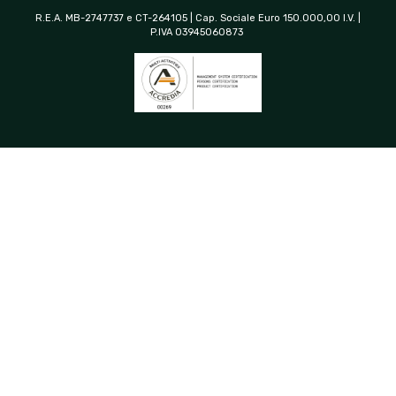
R.E.A. MB-2747737 e CT-264105 | Cap. Sociale Euro 150.000,00 I.V. |
P.IVA 03945060873