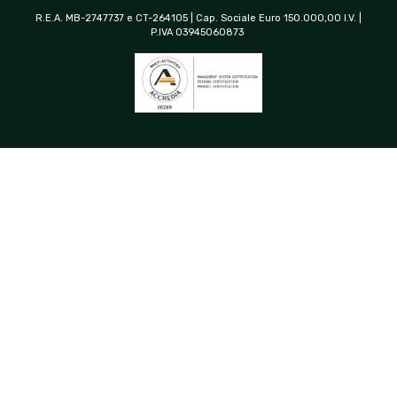
R.E.A. MB-2747737 e CT-264105 | Cap. Sociale Euro 150.000,00 I.V. |
P.IVA 03945060873