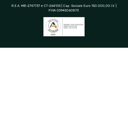
R.E.A. MB-2747737 e CT-264105 | Cap. Sociale Euro 150.000,00 I.V. |
P.IVA 03945060873