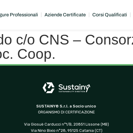
gure Professionali
Aziende Certificate
Corsi Qualificati
do c/o CNS – Consor
oc. Coop.
SUSTAINY® S.r.l. a Socio unico
ORGANISMO DI CERTIFICAZIONE
Via Giosuè Carducci n°1/B, 20851 Lissone (MB)
Via Nino Bixio n°28, 95125 Catania (CT)