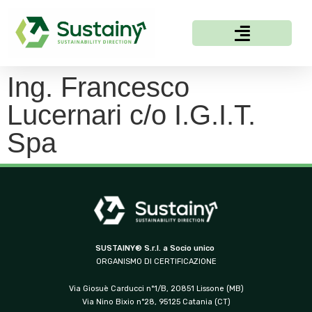
Ing. Francesco
Lucernari c/o I.G.I.T.
Spa
SUSTAINY® S.r.l. a Socio unico
ORGANISMO DI CERTIFICAZIONE
Via Giosuè Carducci n°1/B, 20851 Lissone (MB)
Via Nino Bixio n°28, 95125 Catania (CT)