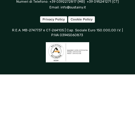
Numeri di Telefono: +39 0392272817 (MB) +39 095241271 (CT)
Email:
info@sustainy.it
Privacy Policy
Cookie Policy
R.E.A. MB-2747737 e CT-264105 | Cap. Sociale Euro 150.000,00 I.V. |
P.IVA 03945060873