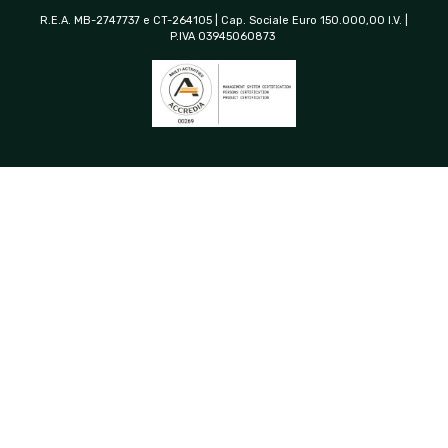
R.E.A. MB-2747737 e CT-264105 | Cap. Sociale Euro 150.000,00 I.V. |
P.IVA 03945060873