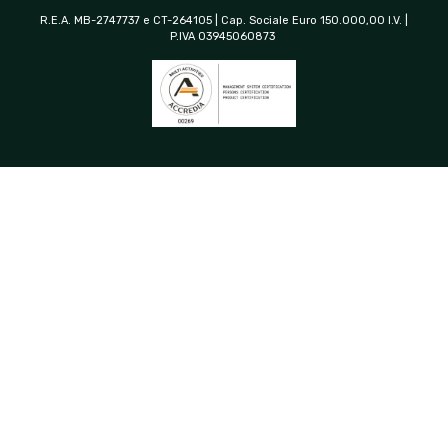
R.E.A. MB-2747737 e CT-264105 | Cap. Sociale Euro 150.000,00 I.V. |
P.IVA 03945060873