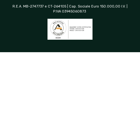
R.E.A. MB-2747737 e CT-264105 | Cap. Sociale Euro 150.000,00 I.V. |
P.IVA 03945060873