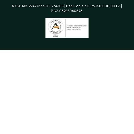
R.E.A. MB-2747737 e CT-264105 | Cap. Sociale Euro 150.000,00 I.V. |
P.IVA 03945060873