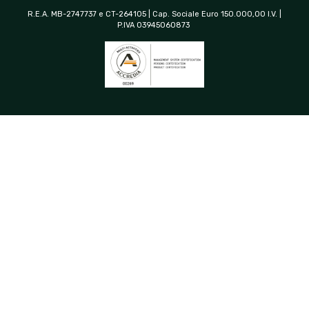
R.E.A. MB-2747737 e CT-264105 | Cap. Sociale Euro 150.000,00 I.V. |
P.IVA 03945060873