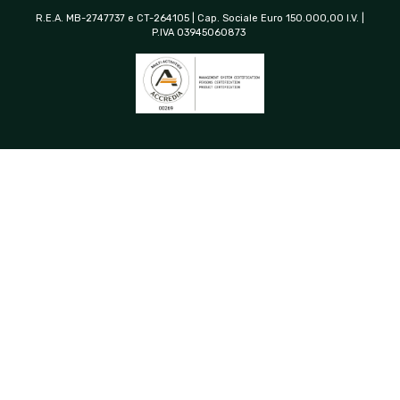
R.E.A. MB-2747737 e CT-264105 | Cap. Sociale Euro 150.000,00 I.V. |
P.IVA 03945060873