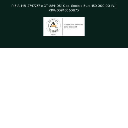
R.E.A. MB-2747737 e CT-264105 | Cap. Sociale Euro 150.000,00 I.V. |
P.IVA 03945060873