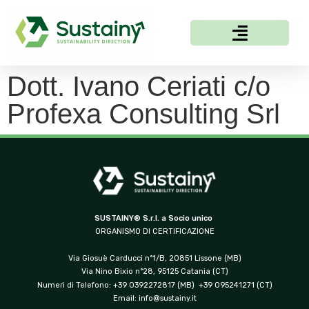
Dott. Ivano Ceriati c/o
Profexa Consulting Srl
SUSTAINY® S.r.l. a Socio unico
ORGANISMO DI CERTIFICAZIONE
Via Giosuè Carducci n°1/B, 20851 Lissone (MB)
Via Nino Bixio n°28, 95125 Catania (CT)
Numeri di Telefono: +39 0392272817 (MB) +39 095241271 (CT)
Email:
info@sustainy.it