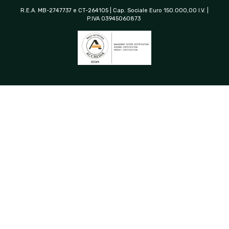
R.E.A. MB-2747737 e CT-264105 | Cap. Sociale Euro 150.000,00 I.V. |
P.IVA 03945060873