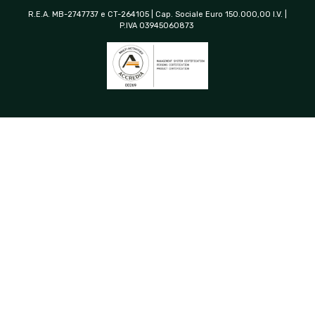
R.E.A. MB-2747737 e CT-264105 | Cap. Sociale Euro 150.000,00 I.V. |
P.IVA 03945060873