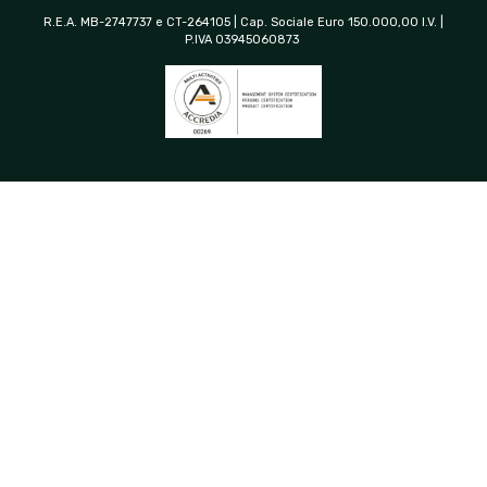
R.E.A. MB-2747737 e CT-264105 | Cap. Sociale Euro 150.000,00 I.V. |
P.IVA 03945060873