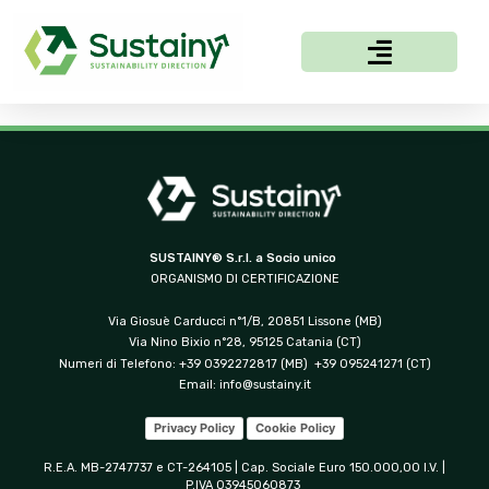
SUSTAINY® S.r.l. a Socio unico
ORGANISMO DI CERTIFICAZIONE
Via Giosuè Carducci n°1/B, 20851 Lissone (MB)
Via Nino Bixio n°28, 95125 Catania (CT)
Numeri di Telefono: +39 0392272817 (MB) +39 095241271 (CT)
Email:
info@sustainy.it
Privacy Policy
Cookie Policy
R.E.A. MB-2747737 e CT-264105 | Cap. Sociale Euro 150.000,00 I.V. |
P.IVA 03945060873