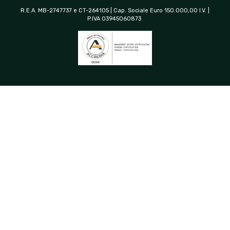
R.E.A. MB-2747737 e CT-264105 | Cap. Sociale Euro 150.000,00 I.V. |
P.IVA 03945060873